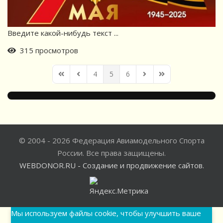
Введите какой-нибудь текст ...
315 просмотров
4
5
6
First Page
Previous Page
Next Page
Last Page
© 2004 - 2026 Федерация Авиамодельного Спорта
России. Все права защищены.
WEBDONOR.RU - Создание и продвижение сайтов.
Мы используем файлы cookie, чтобы улучшить ваше