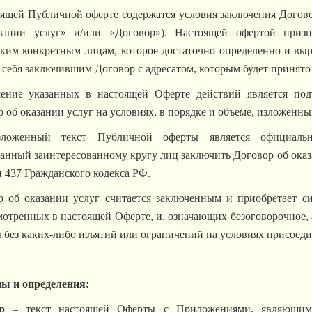
ящей Публичной оферте содержатся условия заключения Договор
зании услуг» и/или «Договор»). Настоящей офертой
приз
ьким конкретным лицам, которое достаточно определенно и выр
 себя заключившим Договор с адресатом, которым будет принято
ение указанных в настоящей Оферте действий является под
 об оказании услуг на условиях, в порядке и объеме, изложенны
зложенный текст Публичной оферты является официаль
анный заинтересованному кругу лиц заключить Договор об оказ
и 437 Гражданского кодекса РФ.
р об оказании услуг считается заключенным и приобретает с
отренных в настоящей Оферте, и, означающих безоговорочное, 
без каких-либо изъятий или ограничений на условиях присоеди
ы и определения:
р
– текст настоящей Оферты с Приложениями, являющими