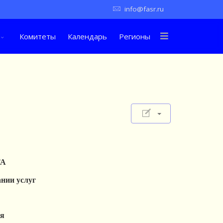
info@fasr.ru
Комитеты
Календарь
Регионы
ТА
ании услуг
ия