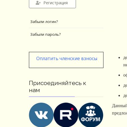
Регистрация
Забыли логин?
Забыли пароль?
д
Оплатить членские взносы
н
о
Присоединяйтесь к
д
нам
д
Данный
предлож