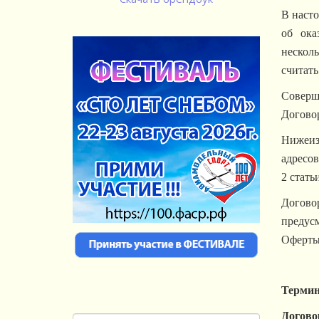
В насто
об ока
нескол
считать
Соверш
Договор
Нижеи
адресов
2 стать
Догово
предусм
Оферты 
Термин
Догово