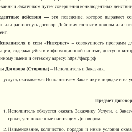
ованный Заказчиком путем совершения конклюдентных действий
юдентные действия — это
поведение, которое выражает сог
ь или расторгнуть договор. Действия состоят в полном или ч
ент.
сполнителя в сети «Интернет»
– совокупность программ д
ации, содержащейся в информационной системе, доступ к котор
нному имени и сетевому адресу: https://фаср.рф
ы Договора (Стороны)
– Исполнитель и Заказчик.
– услуга, оказываемая Исполнителем Заказчику в порядке и на 
Предмет Догово
Исполнитель обязуется оказать
Заказчику
Услуги, а
Зака
сроки, установленные настоящим Договором.
Наименование, количество, порядок и иные условия оказ