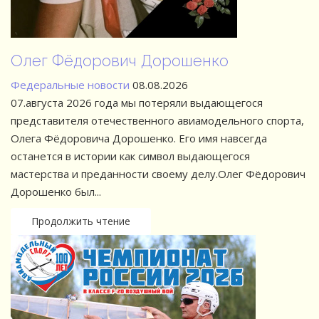
а,
ич