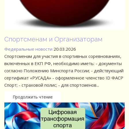
,
ы
ий
СР