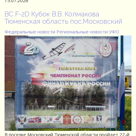
15.07.2026
ВС F-2D Кубок В.В. Колмакова
Тюменская область пос.Московский
Федеральные новости
Региональные новости
УФО
В поселке Московский Тюменской области пройдет 22-й