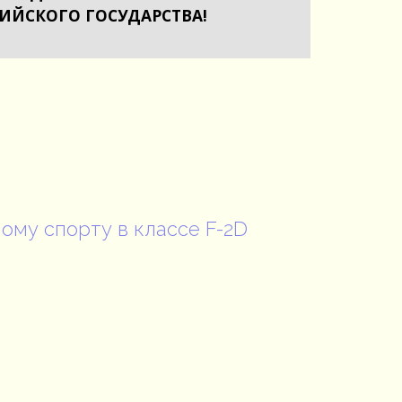
СИЙСКОГО ГОСУДАРСТВА!
ому спорту в классе F-2D