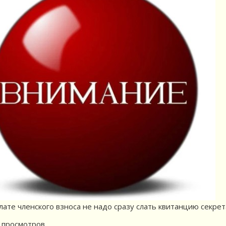
лате членского взноса не надо сразу слать квитанцию секрет
просмотров