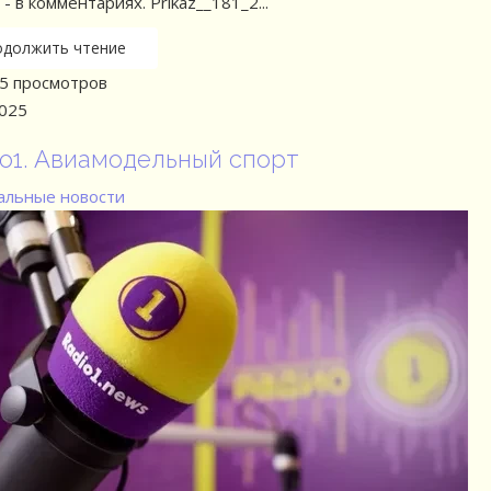
- в комментариях. Prikaz__181_2...
одолжить чтение
 просмотров
2025
о1. Авиамодельный спорт
льные новости