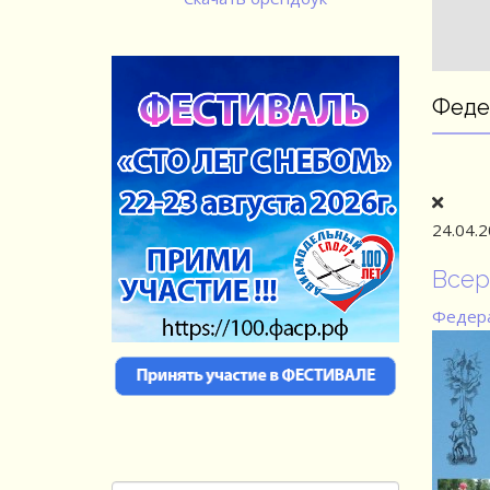
Феде
24.04.
Всер
Федера