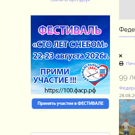
Феде
Печ
99 л
Федера
28.08.