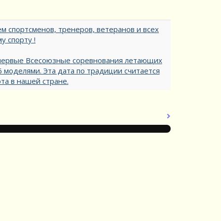
м спортсменов, тренеров, ветеранов и всех
у спорту !
ь первые Всесоюзные соревнования летающих
6 моделями. Эта дата по традиции считается
а в нашей стране.