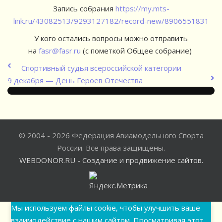
Запись собрания
https://my.mts-
link.ru/43082513/9293127182/record-new/8906551831
У кого остались вопросы можно отправить
на
fasr@fasr.ru
(с пометкой Общее собрание)
Спортивный судья всероссийской категории
9 декабря — День Героев Отечества
© 2004 - 2026 Федерация Авиамодельного Спорта
России. Все права защищены.
WEBDONOR.RU - Создание и продвижение сайтов.
Мы используем файлы cookie, чтобы улучшить ваше
взаимодействие с нашим сайтом. Просматривая этот