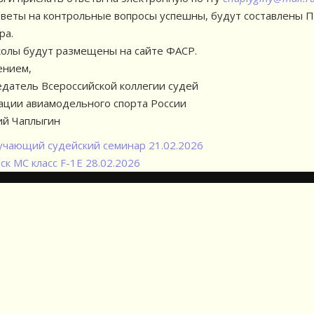
тветы на контрольные вопросы успешны, будут составлены 
ра.
олы будут размещены на сайте ФАСР.
ением,
датель Всероссийской коллегии судей
ции авиамодельного спорта России
ий Чаплыгин
чающий судейский семинар 21.02.2026
ск МС класс F-1E 28.02.2026