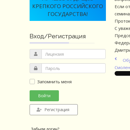
КРЕПКОГО РОССИЙСКОГО
Если о
ГОСУДАРСТВА!
семина
Проток
С уваж
Предсе
Вход/Регистрация
Федера
Дмитр
Обу
Смолен
Запомнить меня
Войти
Регистрация
Забыли логин?