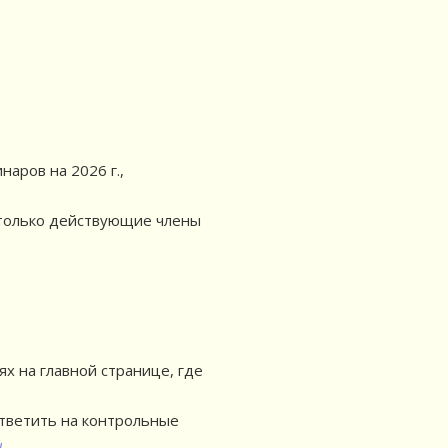
аров на 2026 г.,
 только действующие члены
ях на главной странице, где
тветить на контрольные
u
.