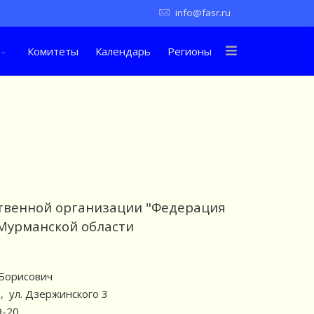
info@fasr.ru
Комитеты
Календарь
Регионы
твенной организации "Федерация
 Мурманской области
 Борисович
ы, ул. Дзержинского 3
9-20