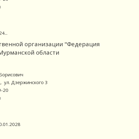
u
4...
твенной организации "Федерация
 Мурманской области
 Борисович
ы, ул. Дзержинского 3
9-20
u
0.01.2028