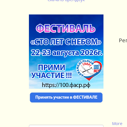
Ре
More