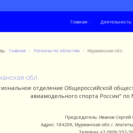
Главная
Деятельность
сь:
Главная
Регионы по областям
Мурманская обл.
/
/
анская обл.
гиональное отделение Общероссийской общес
авиамодельного спорта России" по
Председатель: Иванов Сергей
Адрес: 184209, Мурманская обл. г. Апатит
Телефон: +7 (909) 557-5