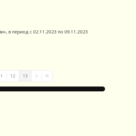
, в период с 02.11.2023 по 09.11.2023
11
12
13
Next Page
Last Page