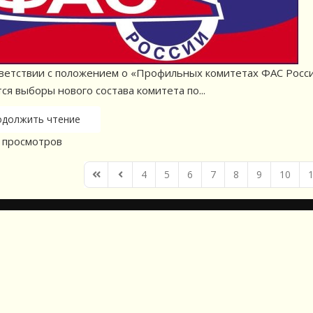
ветствии с положением о «Профильных комитетах ФАС России»
ся выборы нового состава комитета по...
одолжить чтение
просмотров
4
5
6
7
8
9
10
First Page
Previous Page