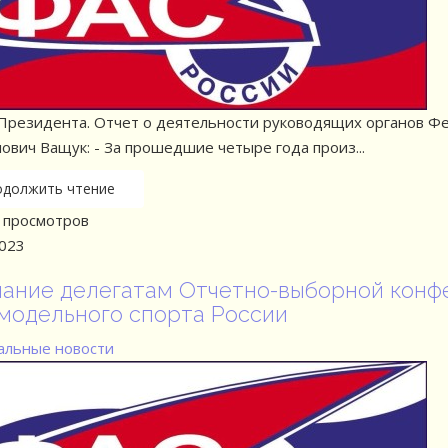
Президента. Отчет о деятельности руководящих органов 
ович Ващук: - За прошедшие четыре года произ...
одолжить чтение
просмотров
2023
ание делегатам Отчетно-выборной конф
модельного спорта России
льные новости