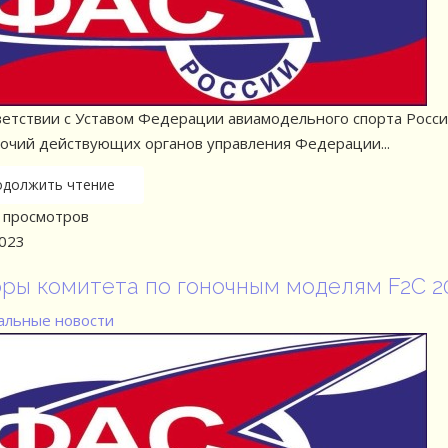
ветствии с Уставом Федерации авиамодельного спорта России
очий действующих органов управления Федерации...
одолжить чтение
просмотров
2023
ры комитета по гоночным моделям F2C 2
льные новости