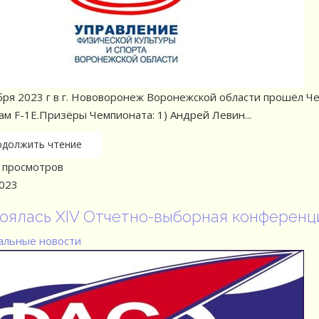
бря 2023 г в г. Нововоронеж Воронежской области прошёл 
ам F-1E.Призёры Чемпионата: 1) Андрей Левин...
одолжить чтение
просмотров
2023
оялась XIV Отчетно-выборная конференц
льные новости