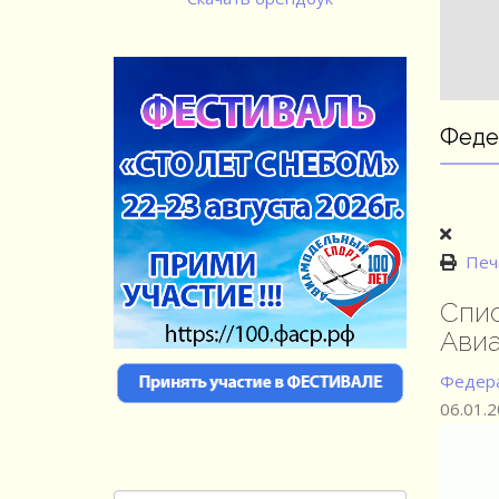
Феде
Печ
Спис
Авиа
Федера
06.01.