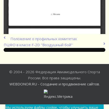
Положение о профильных комитетах
ПЦФО в классе F-2D "Воздушный бой"
© 2004 - 2026 Федерация Авиамодельного Спорта
России. Все права защищены.
WEBDONOR.RU - Создание и продвижение сайтов.
Мы используем файлы cookie, чтобы улучшить ваше